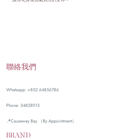
聯絡我們
Whatsapp: +852 64856786
Phone: 34828913
📍Causeway Bay （By Appointment）
BRAND