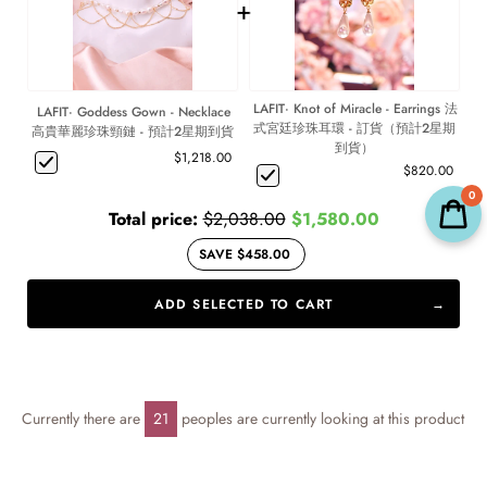
+
LAFIT· Knot of Miracle - Earrings 法
LAFIT· Goddess Gown - Necklace
式宮廷珍珠耳環 - 訂貨（預計2星期
高貴華麗珍珠頸鏈 - 預計2星期到貨
到貨）
$1,218.00
$820.00
0
Total price:
$2,038.00
$1,580.00
SAVE $458.00
ADD SELECTED TO CART
Currently there are
21
peoples are currently looking at this product