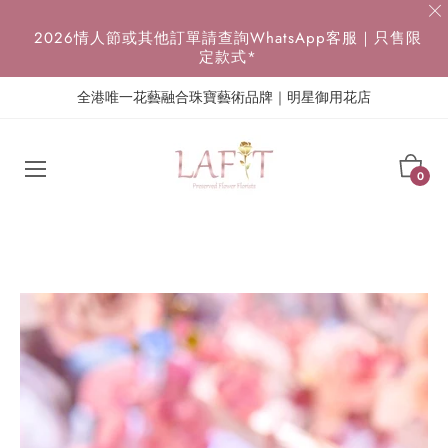
{{currency}}{{discount}} discount granted
2026情人節或其他訂單請查詢WhatsApp客服｜只售限
定款式*
View Cart
全港唯一花藝融合珠寶藝術品牌｜明星御用花店
continue shopping
Cart
0