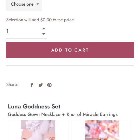
Selection will add
$0.00
to the price
+
−
ADD TO CART
Share
Tweet
Pin
Share:
on
on
on
Facebook
Twitter
Pinterest
Luna Goddness Set
Goddess Gown Necklace + Knot of Miracle Earrings